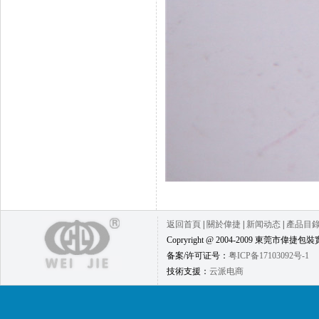
返回首頁
|
關於偉捷
|
新闻动态
|
產品目
Copryright @ 2004-2009 東莞市偉捷包裝實
备案/许可证号：
粤ICP备17103092号-1
技術支援：
云派电商